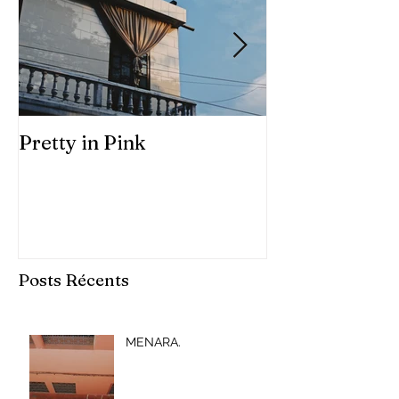
Pretty in Pink
Hue, au soleil.
Posts Récents
MENARA.