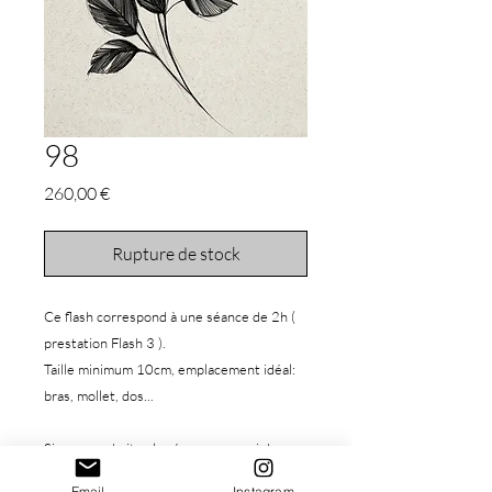
98
Prix
260,00 €
Rupture de stock
Ce flash correspond à une séance de 2h (
prestation Flash 3 ).
Taille minimum 10cm, emplacement idéal:
bras, mollet, dos...
Si vous souhaitez le réserver, merci de
procéder à l'achat de celui-ci, vous pouvez
Email
Instagram