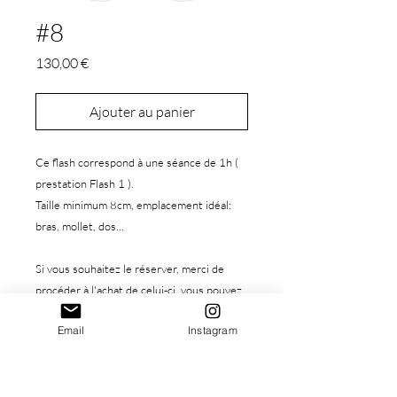
#8
Prix
130,00 €
Ajouter au panier
Ce flash correspond à une séance de 1h (
prestation Flash 1 ).
Taille minimum 8cm, emplacement idéal:
bras, mollet, dos...
Si vous souhaitez le réserver, merci de
procéder à l'achat de celui-ci, vous pouvez
ensuite réserver votre séance
Email
Instagram
gratuitement grâce au lien suivant :
https://www.leastarba.com/prestas-flashs
Une fois le flash réservé, plus rien n'est à