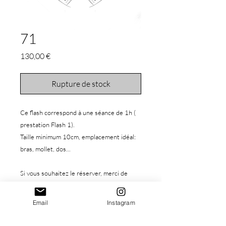
71
Prix
130,00 €
Rupture de stock
Ce flash correspond à une séance de 1h (
prestation Flash 1).
Taille minimum 10cm, emplacement idéal:
bras, mollet, dos...
Si vous souhaitez le réserver, merci de
procéder à l'achat de celui-ci, vous pouvez
ensuite réserver votre séance
Email
Instagram
gratuitement grâce au lien suivant :
https://www.leastarba.com/prestas-flashs