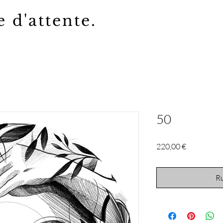
e d'attente.
50
Prix
220,00 €
Ru