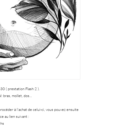
0 ( prestation Flash 2 ).
 bras, mollet, dos...
procéder à l'achat de celui-ci, vous pouvez ensuite
e au lien suivant :
shs