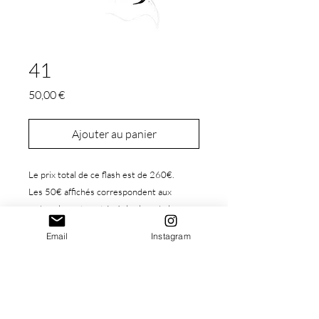
41
Prix
50,00 €
Ajouter au panier
Le prix total de ce flash est de 260€.
Les 50€ affichés correspondent aux
arrhes, le reste est à régler lors de la
réalisation du tattoo.
Email
Instagram
Ce flash correspond à une séance de
2h(prestation Flash 3).
Si vous souhaitez le réserver, merci de