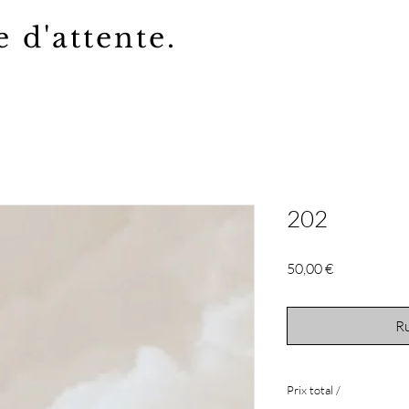
e d'attente.
202
Prix
50,00 €
Ru
Prix total /