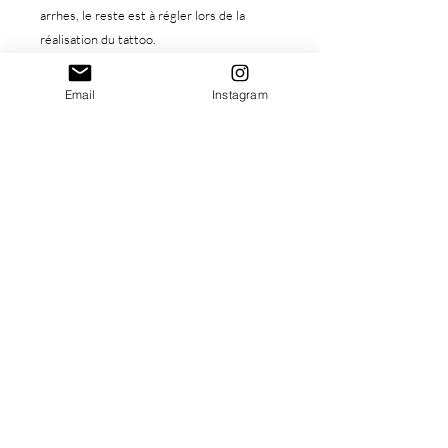
arrhes, le reste est à régler lors de la
réalisation du tattoo.
Si vous souhaitez le réserver, merci de
Email
Instagram
procéder à l'achat de celui-ci, vous pouvez
ensuite réserver votre séance
gratuitement grâce au lien suivant :
https://www.leastarba.com/prestas-flashs
Ce motif est disponible en couleur, la
prestation couleur vous sera facturée
(entre 20, et 40€ en plus)
Prix total