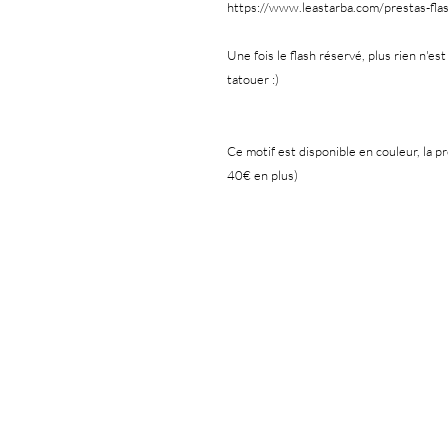
https://www.leastarba.com/prestas-fla
Une fois le flash réservé, plus rien n'est
tatouer :)
Ce motif est disponible en couleur, la p
40€ en plus)