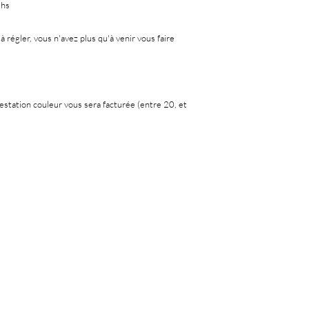
shs
 à régler, vous n'avez plus qu'à venir vous faire
restation couleur vous sera facturée (entre 20, et