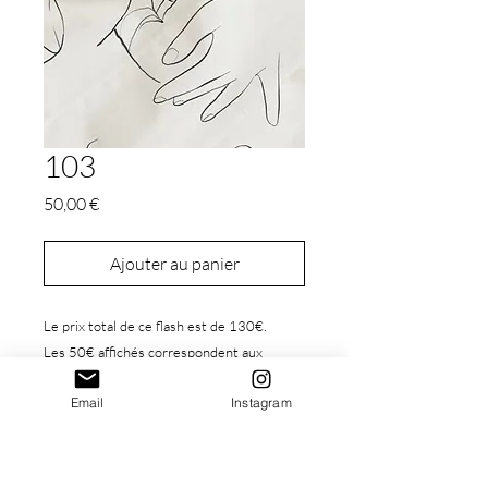
103
Prix
50,00 €
Ajouter au panier
Le prix total de ce flash est de 130€.
Les 50€ affichés correspondent aux
arrhes, le reste est à régler lors de la
Email
Instagram
réalisation du tattoo.
Ce flash correspond à une séance de
1h(prestation Flash 1).